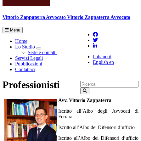
Vittorio Zappaterra
Avvocato
Vittorio Zappaterra Avvocato
Menu
Home
Lo Studio
Toggle Dropdown
Sede e contatti
Italiano
it
Servizi Legali
English
en
Pubblicazioni
Contattaci
Professionisti
Avv. Vittorio Zappaterra
Iscritto all’Albo degli Avvocati di
Ferrara
Iscritto all’Albo dei Difensori d’ufficio
Iscritto all’Albo dei Difensori d’ufficio