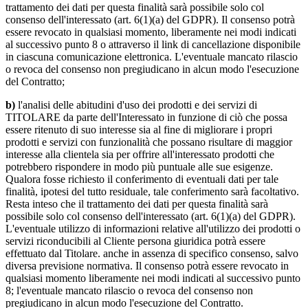
trattamento dei dati per questa finalità sarà possibile solo col
consenso dell'interessato (art. 6(1)(a) del GDPR). Il consenso potrà
essere revocato in qualsiasi momento, liberamente nei modi indicati
al successivo punto 8 o attraverso il link di cancellazione disponibile
in ciascuna comunicazione elettronica. L'eventuale mancato rilascio
o revoca del consenso non pregiudicano in alcun modo l'esecuzione
del Contratto;
b)
l'analisi delle abitudini d'uso dei prodotti e dei servizi di
TITOLARE da parte dell'Interessato in funzione di ciò che possa
essere ritenuto di suo interesse sia al fine di migliorare i propri
prodotti e servizi con funzionalità che possano risultare di maggior
interesse alla clientela sia per offrire all'interessato prodotti che
potrebbero rispondere in modo più puntuale alle sue esigenze.
Qualora fosse richiesto il conferimento di eventuali dati per tale
finalità, ipotesi del tutto residuale, tale conferimento sarà facoltativo.
Resta inteso che il trattamento dei dati per questa finalità sarà
possibile solo col consenso dell'interessato (art. 6(1)(a) del GDPR).
L'eventuale utilizzo di informazioni relative all'utilizzo dei prodotti o
servizi riconducibili al Cliente persona giuridica potrà essere
effettuato dal Titolare. anche in assenza di specifico consenso, salvo
diversa previsione normativa. Il consenso potrà essere revocato in
qualsiasi momento liberamente nei modi indicati al successivo punto
8; l'eventuale mancato rilascio o revoca del consenso non
pregiudicano in alcun modo l'esecuzione del Contratto.