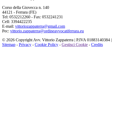
Corso
della Giovecca n. 140
44121 - Ferrara (FE)
Tel: 0532212260 - Fax: 0532241231
Cell: 3394422235
E-mail
:
vittoriozappaterra@gmail.com
Pec
:
vittorio.zappaterra@ordineavvocatiferrara.eu
© 2026 Copyright Avv. Vittorio Zappaterra | P.IVA 01883140384 |
Sitemap
-
Privacy
-
Cookie Policy
-
Gestisci Cookie
-
Credits